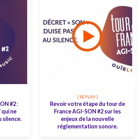
[ REPLAY ]
ON #2 :
Revoir votre étape du tour de
 qui ne
France AGI-SON #2 sur les
 silence.
enjeux de la nouvelle
réglementation sonore.