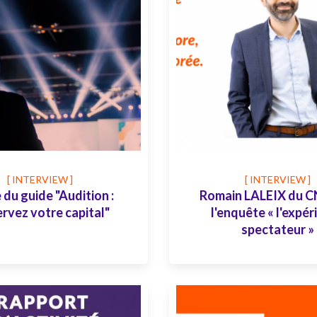
[ INTERVIEW ]
[ INTERVIEW ]
 du guide "Audition :
Romain LALEIX du C
rvez votre capital"
l'enquête « l'expér
spectateur »