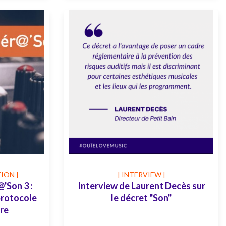
ION ]
[ INTERVIEW ]
'Son 3 :
Interview de Laurent Decès sur
protocole
le décret "Son"
re