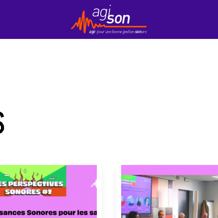
Contact
EduKson
Mobily’Son
Newsletter
S