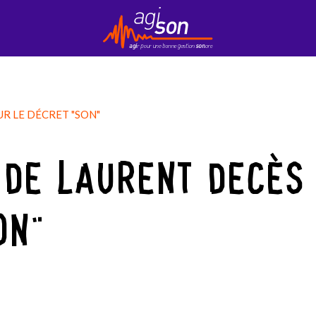
Contact
EduKson
Mobily’Son
Newsletter
R LE DÉCRET "SON"
 DE LAURENT DECÈS
ON"