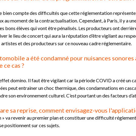
 bien compte des difficultés que cette réglementation représente. 
x au moment de la contractualisation. Cependant, à Paris, il y a 
 les bons élèves qui vont être pénalisés. Les producteurs ont derrière
ver le lieu de concert qui aura la réputation d’être vigilant au respe
es artistes et des producteurs sur ce nouveau cadre réglementaire.
utomobile a été condamné pour nuisances sonores à
e ce cas ?
 effet domino. Il faut être vigilant car la période COVID a créé un c
iées peut entrainer un choc thermique, des condamnations en cascade
dre son environnement culturel. C’est pourtant un des facteurs d’att
pare sa reprise, comment envisagez-vous l'applicat
 va revenir au premier plan et constituer une difficulté réglementair
e positionnent sur ces sujets.