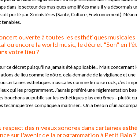
mps dans le secteur des musiques amplifiées mais il y a désormais u
'il soit porté par 3 ministères (Santé, Culture, Environnement). Néan
 tenables.
oncert ouverte à toutes les esthétiques musicales 
tal ou encore la world music, le décret "Son" en l'ét
ns votre lieu ?
r ce décret puisqu'il n’a jamais été applicable... Mais concernant les
rations de lieu comme le nôtre, cela demande de la vigilance et une
u certaines esthétiques musicales comme le noise rock, c’est impos
s lieux qui les programment. J’aurais préféré une réglementation ba
bouchons au public sur les esthétiques plus extrêmes – plutôt que 
lles technique très compliqué à maitriser... On a besoin d’un acc
 du respect des niveaux sonores dans certaines esth
nce sur l'avenir de la programmation à Petit Bain ?