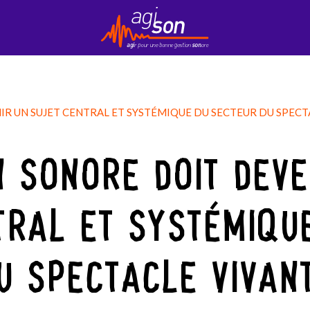
Contact
EduKson
Mobily’Son
Newsletter
IR UN SUJET CENTRAL ET SYSTÉMIQUE DU SECTEUR DU SPECT
N SONORE DOIT DEVE
TRAL ET SYSTÉMIQU
U SPECTACLE VIVAN