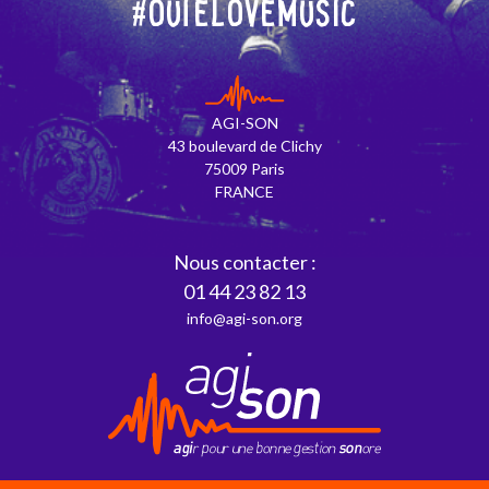
#OuïeLoveMusic
AGI-SON
43 boulevard de Clichy
75009 Paris
FRANCE
Nous contacter :
01 44 23 82 13
info@agi-son.org