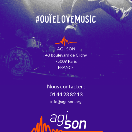
#OuïeLoveMusic
AGI-SON
43 boulevard de Clichy
75009 Paris
FRANCE
Nous contacter :
01 44 23 82 13
info@agi-son.org