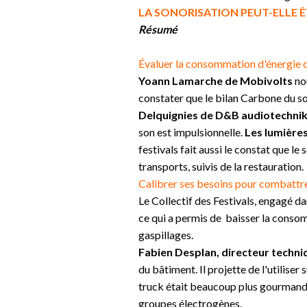
LA SONORISATION PEUT-ELLE Ê
Résumé
Évaluer la consommation d'énergie d
Yoann Lamarche de Mobivolts
nou
constater que le bilan Carbone du s
Delquignies
de D&B audiotechni
son
est
impulsionnelle.
Les lumière
festivals fait aussi le constat que le
transports, suivis de la restauration.
Calibrer ses besoins pour combattre 
Le Collectif des Festivals, engagé d
ce qui a permis de baisser la conso
gaspillages.
Fabien Desplan, directeur techni
du bâtiment. Il projette de l'utiliser
truck était beaucoup plus gourmand q
groupes électrogènes.