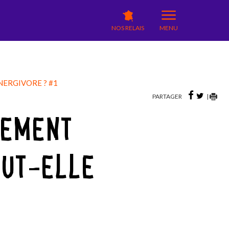
NOS RELAIS
MENU
NERGIVORE ? #1
PARTAGER
|
PEMENT
EUT-ELLE