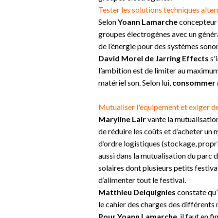
Tester les solutions techniques alter
Selon
Yoann Lamarche
concepteur d
groupes électrogènes avec un générat
de l’énergie pour des systèmes sonor
David Morel de Jarring Effects
s'
l’ambition est de limiter au maximum
matériel son. Selon lui,
consommer mo
Mutualiser l'équipement et exiger d
Maryline Lair
vante
la mutualisatio
de réduire les coûts et d’acheter un
d’ordre logistiques (stockage, propri
aussi dans la mutualisation du parc 
solaires dont plusieurs petits festi
d’alimenter tout le festival.
Matthieu Delquignies
constate qu’
le cahier des charges des différents
Pour Yoann Lamarche
, il faut en