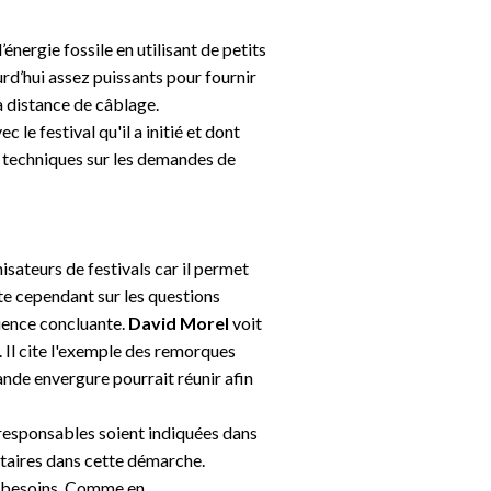
ergie fossile en utilisant de petits
rd’hui assez puissants pour fournir
la distance de câblage.
 le festival qu'il a initié et dont
s techniques sur les demandes de
sateurs de festivals car il permet
rte cependant sur les questions
érience concluante.
David Morel
voit
. Il cite l'exemple des remorques
ande envergure pourrait réunir afin
-responsables soient indiquées dans
ataires dans cette démarche.
 besoins.
Comme en