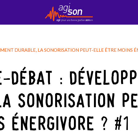
Contact
EduKson
Mobily’Son
Newsletter
ENT DURABLE, LA SONORISATION PEUT-ELLE ÊTRE MOINS É
-DÉBAT : DÉVELOP
LA SONORISATION P
S ÉNERGIVORE ? #1