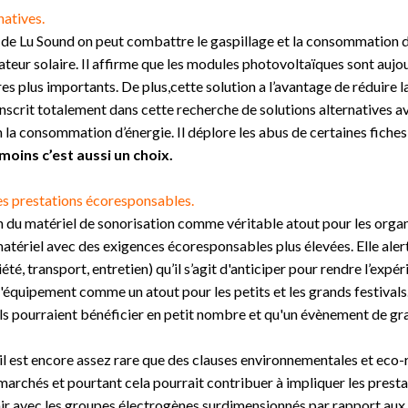
natives.
e Lu Sound on peut combattre le gaspillage et la consommation d’én
eur solaire. Il affirme que les modules photovoltaïques sont aujou
es plus importants. De plus,cette solution a l’avantage de réduire 
inscrit totalement dans cette recherche de solutions alternatives avec
 la consommation d’énergie. Il déplore
les abus de certaines fiche
ins c’est aussi un choix.
es prestations écoresponsables.
n du matériel de sonorisation comme véritable atout pour les organi
 matériel avec des exigences écoresponsables plus élevées. Elle ale
été, transport, entretien) qu’il s’agit d'anticiper pour rendre l’exp
d'équipement comme un atout pour les petits et les grands festivals
vals pourraient bénéficier en petit nombre et qu'un évènement de gr
il est encore assez rare que des clauses environnementales et eco
 marchés et pourtant cela pourrait contribuer à impliquer les prest
 finir avec les groupes électrogènes surdimensionnés par rapport aux