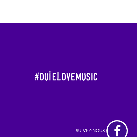
#OuïeLoveMusic