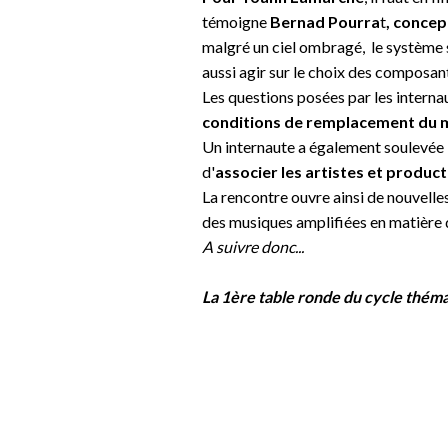
témoigne
Bernad Pourra
t
, concep
malgré un ciel ombragé, le système s
aussi agir sur le choix des composants
Les questions posées par les interna
conditions de remplacement du 
Un internaute a également soulevée 
d'
associer les artistes et product
La rencontre ouvre ainsi de nouvelle
des musiques amplifiées en matière
A suivre donc...
La 1ère table ronde du cycle théma