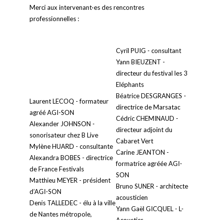
Merci aux intervenant·es des rencontres
professionnelles :
Cyril PUIG - consultant
Yann BIEUZENT -
directeur du festival les 3
Eléphants
Béatrice DESGRANGES -
Laurent LECOQ - formateur
directrice de Marsatac
agréé AGI-SON
Cédric CHEMINAUD -
Alexander JOHNSON -
directeur adjoint du
sonorisateur chez B Live
Cabaret Vert
Mylène HUARD - consultante
Carine JEANTON -
Alexandra BOBES - directrice
formatrice agréée AGI-
de France Festivals
SON
Matthieu MEYER - président
Bruno SUNER - architecte
d’AGI-SON
acousticien
Denis TALLEDEC - élu à la ville
Yann Gaël GICQUEL - L-
de Nantes métropole,