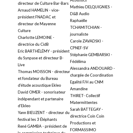
Acoustics
directeur de Culture Bar-Bars
Mathieu DELQUIGNIES -
Arnaud HAMELIN - vice-
D&B Audio
président FNADAC et
Raphaëlle
directeur de Mayenne
TCHAMITCHIAN -
Culture
journaliste
Charlotte LEMOINE -
Carole ZAVADSKI -
directrice du CidB
CPNEF-SV
Eric BARTHÉLÉMY - président
Stéphanie GEMBARSKI -
du Synpase et directeur B-
Fédélima
Live
Alessandra ANDOUARD -
Thomas MOISSON - directeur
chargée de Coordination
et fondateur du Bureau
Egalité F/H au CNM
d’étude acoustique Ekleo
Amandine
David OMER - sonorisateur
THIRET- Collectif
indépendant et partenaire
Matermittentes
d’Ekleo
Sarah BATTEGAY -
Yann BIEUZENT - directeur du
directrice Coin Coin
festival les 3 Éléphants
Productions et
René GAMBA - président de
FORMASSIMO