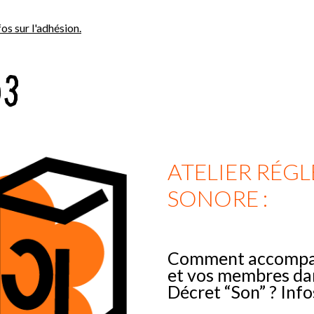
fos sur l'adhésion.
03
ATELIER RÉG
SONORE :
Comment accompagn
et vos membres dan
Décret “Son” ? Infos