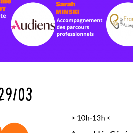
29/03
> 10h-13h <