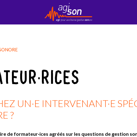
Contact
EduKson
Mobily’Son
Newsletter
 SONORE
TEUR·RICES
Z UN·E INTERVENANT·E SPÉC
E ?
re de formateur·ices agréés sur les questions de gestion son