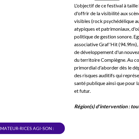
L'objectif de ce festival à taill
d'offrir de la visibilité aux sc
visibles (rock psychédélique au 
atypiques et patrimoniaux, d'o
politique de gestion sonore. Eg
associative Graf'Hit (94.9fm),
de développement d'un nouveau l
du territoire Compiègne. Au cou
primordial d'aborder dès le dép
des risques auditifs qui représ
santé publique ainsi que pour l
et futur.
Région(s) d'intervention :
tou
MATEUR·RICES AGI-SON :