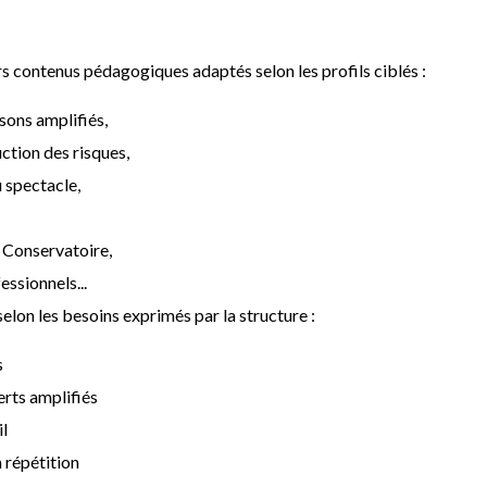
s contenus pédagogiques adaptés selon les profils ciblés :
sons amplifiés,
ction des risques,
u spectacle,
 Conservatoire,
ssionnels...
elon les besoins exprimés par la structure :
s
rts amplifiés
il
 répétition