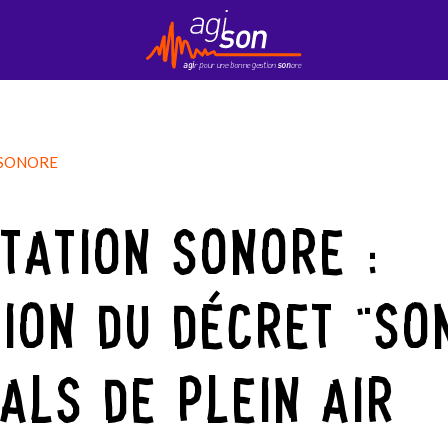
Contact
EduKson
Mobily’Son
Newsletter
 SONORE
TATION SONORE :
TION DU DÉCRET "SO
VALS DE PLEIN AIR